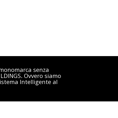
ti monomarca senza
UILDINGS. Ovvero siamo
istema Intelligente al